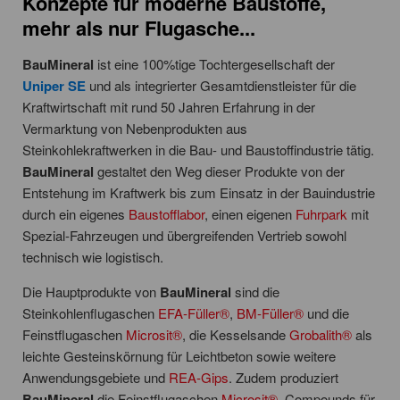
Konzepte für moderne Baustoffe,
mehr als nur Flugasche...
BauMineral
ist eine 100%tige Tochtergesellschaft der
Uniper SE
und als integrierter Gesamtdienstleister für die
Kraftwirtschaft mit rund 50 Jahren Erfahrung in der
Vermarktung von Nebenprodukten aus
Steinkohlekraftwerken in die Bau- und Baustoffindustrie tätig.
BauMineral
gestaltet den Weg dieser Produkte von der
Entstehung im Kraftwerk bis zum Einsatz in der Bauindustrie
durch ein eigenes
Baustofflabor
, einen eigenen
Fuhrpark
mit
Spezial-Fahrzeugen und übergreifenden Vertrieb sowohl
technisch wie logistisch.
Die Hauptprodukte von
BauMineral
sind die
Steinkohlenflugaschen
EFA-Füller®
,
BM-Füller®
und die
Feinstflugaschen
Microsit®
, die Kesselsande
Grobalith®
als
leichte Gesteinskörnung für Leichtbeton sowie weitere
Anwendungsgebiete und
REA-Gips
. Zudem produziert
BauMineral
die Feinstflugaschen
Microsit®
, Compounds für