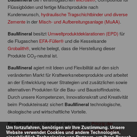
Flüssigböden und fertige Mischprodukte nach
Kundenwunsch,
hydraulische Tragschichtbinder und diverse
Zemente
in der
Misch- und Aufbereitungsanlage (MuAA)
.
BauMineral
besitzt
Umweltproduktdeklarationen (EPD)
für
die Flugaschen
EFA-Füller®
und die Kesselsande
Grobalith®
, welche belegt, dass die Herstellung dieser
Produkte CO
-neutral ist.
2
BauMineral
agiert mit Ideen und Flexibilität auf den sich
veränderten Markt für Kraftwerksnebenprodukte und arbeitet
an der Entwicklung neuer Strategien und zusätzlichen sowie
alternativen Produkten für die Bau- und Baustoffindustrie.
Durch unsere Kompetenzen, Innovationskraft und Kreativität
beim Produkteinsatz sichert
BauMineral
technologische,
ökologische und wirtschaftliche Vorteile.
BauMineral
setzt dabei auf das generelle
Prinzip der
Um fortzufahren, benötigen wir Ihre Zustimmung. Unsere
gleichwertigen Betonleistungsfähigkeit nach DIN 1045-2 /
Website verwendet Cookies und andere Technologien,