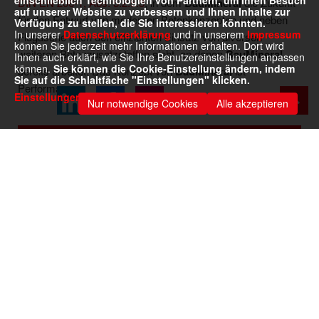
einschließlich Technologien von Partnern, um Ihren Besuch
DIN EN 206-1, Abs. 5.2.5.3
, in dem
BauMineral
die Zukunft
auf unserer Website zu verbessern und Ihnen Inhalte zur
für den Entwurf von modernen Betonkonzepten und neben
Verfügung zu stellen, die Sie interessieren könnten.
In unserer
Datenschutzerklärung
und in unserem
Impressum
Flugasche auch den effizienten Einsatz von diversen
können Sie jederzeit mehr Informationen erhalten. Dort wird
weiteren Betonzusatzstoffen sieht, an denen
BauMineral
Ihnen auch erklärt, wie Sie Ihre Benutzereinstellungen anpassen
können.
Sie können die Cookie-Einstellung ändern, indem
bereits arbeitet. Das Konzept von
BauMineral
ist
Sie auf die Schlaltfäche "Einstellungen" klicken.
Performance.
Einstellungen
Nur notwendige Cookies
Alle akzeptieren
News
November 2025
BauMineral setzt Maßstäbe:
Energiemanagementsystem nach DIN EN ISO 50001
erstmals erfolgreich zertifiziert
mehr
Archiv
Stellenangebote