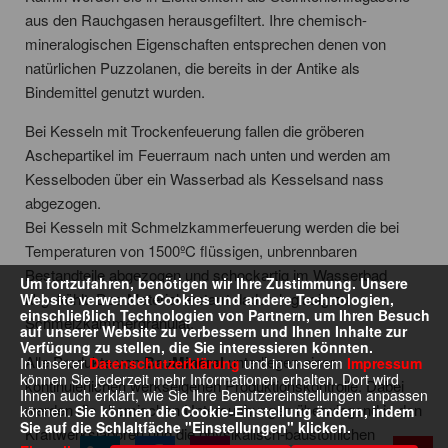
aus den Rauchgasen herausgefiltert. Ihre chemisch-
mineralogischen Eigenschaften entsprechen denen von
natürlichen Puzzolanen, die bereits in der Antike als
Bindemittel genutzt wurden.
Bei Kesseln mit Trockenfeuerung fallen die gröberen
Aschepartikel im Feuerraum nach unten und werden am
Kesselboden über ein Wasserbad als Kesselsand nass
abgezogen.
Bei Kesseln mit Schmelzkammerfeuerung werden die bei
Temperaturen von 1500ºC flüssigen, unbrennbaren
Bestandteile abgezogen und schockartig im Wasserbad
Um fortzufahren, benötigen wir Ihre Zustimmung. Unsere
abgekühlt. Das Material erstarrt dadurch glasig zu
Website verwendet Cookies und andere Technologien,
einschließlich Technologien von Partnern, um Ihren Besuch
Schmelzkammergranulat.
auf unserer Website zu verbessern und Ihnen Inhalte zur
Verfügung zu stellen, die Sie interessieren könnten.
Alle Produkte von
BauMineral
unterliegen einer
In unserer
Datenschutzerklärung
und in unserem
Impressum
können Sie jederzeit mehr Informationen erhalten. Dort wird
kontinuierlichen werkseigenen Produktionskontrolle. Dabei
Ihnen auch erklärt, wie Sie Ihre Benutzereinstellungen anpassen
werden die chemischen Untersuchungen überwiegend in den
können.
Sie können die Cookie-Einstellung ändern, indem
Sie auf die Schlaltfäche "Einstellungen" klicken.
Kraftwerkslaboren und die physikalisch-baustofflichen