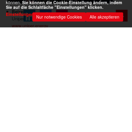
können.
Sie können die Cookie-Einstellung ändern, indem
Sie auf die Schlaltfäche "Einstellungen" klicken.
Betreiber:
Einstellungen
Nur notwendige Cookies
Alle akzeptieren
Uniper Benelux N.V.
www.uniper.energy
Anschrift:
Coloradoweg 10
3199 LA Maasvlakte RT
Leistung:
1.100 MW
Produkte: Silo-/Lagerkap.:
EFA-Füller®MR3
51.500 t
Grobalith®
32.000 t
Abfertigungszeiten:
Mo. - Fr.
7:30 - 20:00 Uhr
Sa. + So.
keine