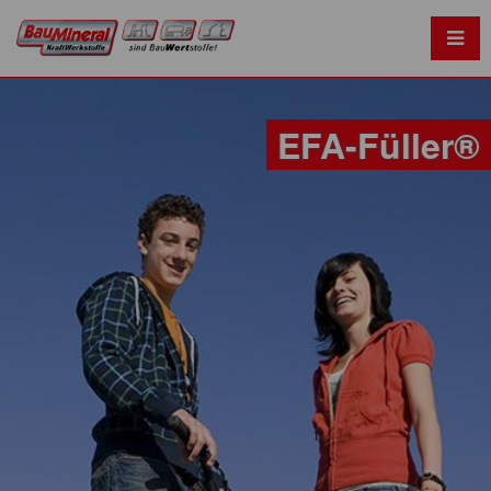
EFA-Füller®